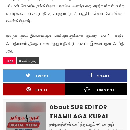
பலியாகி கொண்டிருக்கின்றன. எனவே வனத்துறை அதிகாரிகள் துரித
நடவடிக்கை எடுத்து தீர்வு காணுமாறு அப்பகுதி மக்கள் கோரிக்கை
வைக்கின்றனர்.
தமிழக குரல் இணையதள செய்திகளுக்காக நீலகிரி மாவட்ட சிறப்பு
செய்தியாளர் தீனதயாளன் மற்றும் நீலகிரி மாவட்ட இணையதள செய்தி
பிரிவு
Tags
# மசினகுடி
TWEET
SHARE
PIN IT
COMMENT
About SUB EDITOR
THAMILAGA KURAL
தமிழகத்தின் வளர்ந்துவரும் #1 உள்ளூர்