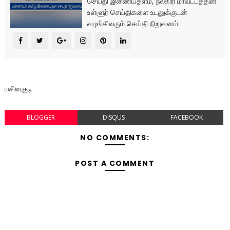
செய்தி இணையதளம், நீலகிரி மாவட்டத்தின்
உள்ளூர் செய்திகளை உடனுக்குடன்
வழங்கிவரும் செய்தி நிறுவனம்.
மசினகுடி
BLOGGER
DISQUS
FACEBOOK
NO COMMENTS:
POST A COMMENT