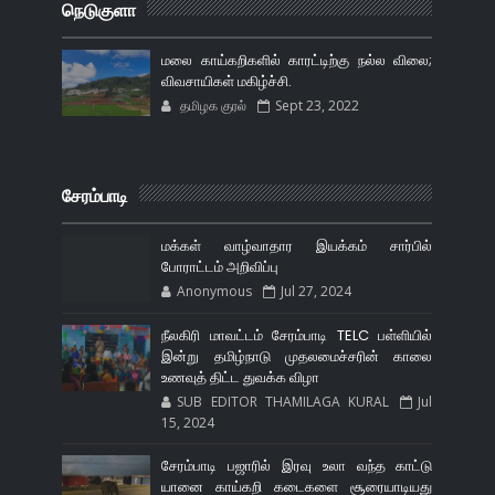
நெடுகுளா
மலை காய்கறிகளில் காரட்டிற்கு நல்ல விலை;
விவசாயிகள் மகிழ்ச்சி.
தமிழக குரல்
Sept 23, 2022
சேரம்பாடி
மக்கள் வாழ்வாதார இயக்கம் சார்பில்
போராட்டம் அறிவிப்பு
Anonymous
Jul 27, 2024
நீலகிரி மாவட்டம் சேரம்பாடி TELC பள்ளியில்
இன்று தமிழ்நாடு முதலமைச்சரின் காலை
உணவுத் திட்ட துவக்க விழா
SUB EDITOR THAMILAGA KURAL
Jul
15, 2024
சேரம்பாடி பஜாரில் இரவு உலா வந்த காட்டு
யானை காய்கறி கடைகளை சூரையாடியது