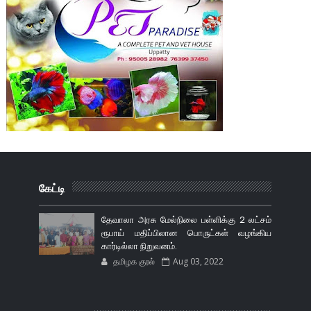
கேட்டி
தேவாலா அரசு மேல்நிலை பள்ளிக்கு 2 லட்சம்
ரூபாய் மதிப்பிலான பொருட்கள் வழங்கிய
கார்டில்லா நிறுவனம்.
தமிழக குரல்
Aug 03, 2022