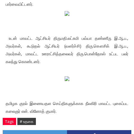
பார்வையிட்டனர்.
உடன் மாவட்ட ஆட்சியர் திருமதி.லட்சுமி பவ்யா தண்ணீரு இ.ஆ.ப.,
அவர்கள், கூடுதல் ஆட்சியர் (வளர்ச்சி) திரு.கௌசிக் இ.ஆ.ப.,
அவர்கள், மாவட்ட ஊராட்சித்தலைவர் திரு.பொன்தோஸ் உட்பட பலர்
கலந்து கொண்டனர்.
தமிழக குரல் இணையதள செய்திகளுக்காக நீலகிரி மாவட்ட புகைப்பட
கலைஞர் என். வினோத் குமார்.
Tags
# உதகை